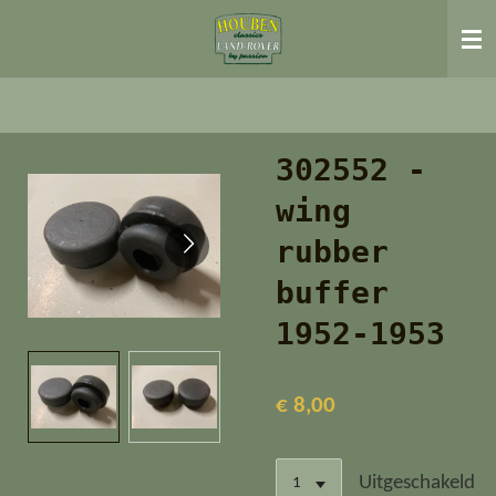
Ga
direct
naar
de
hoofdinhoud
302552 -
wing
rubber
buffer
1952-1953
€ 8,00
Uitgeschakeld