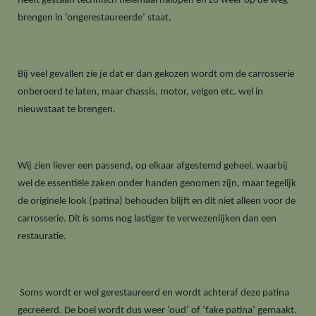
heeft gestaan technisch helemaal nalopen en zo weer op de weg
brengen in ‘ongerestaureerde’ staat.
Bij veel gevallen zie je dat er dan gekozen wordt om de carrosserie
onberoerd te laten, maar chassis, motor, velgen etc. wel in
nieuwstaat te brengen.
Wij zien liever een passend, op elkaar afgestemd geheel, waarbij
wel de essentiële zaken onder handen genomen zijn, maar tegelijk
de originele look (patina) behouden blijft en dit niet alleen voor de
carrosserie. Dit is soms nog lastiger te verwezenlijken dan een
restauratie.
Soms wordt er wel gerestaureerd en wordt achteraf deze patina
gecreëerd. De boel wordt dus weer ‘oud’ of ‘fake patina’ gemaakt.