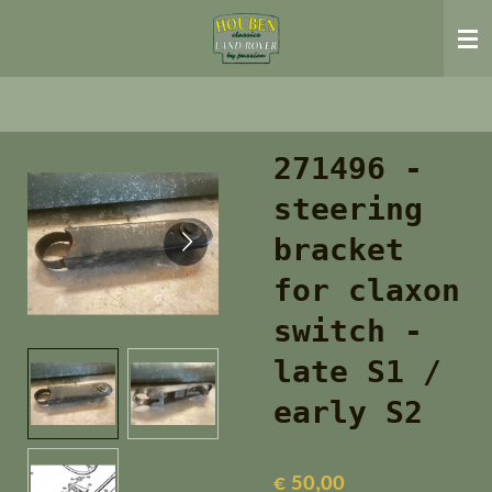
Ga
direct
naar
de
hoofdinhoud
271496 -
steering
bracket
for claxon
switch -
late S1 /
early S2
€ 50,00