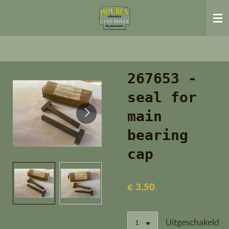
Ga
direct
naar
de
hoofdinhoud
267653 -
seal for
main
bearing
cap
€ 3,50
Uitgeschakeld