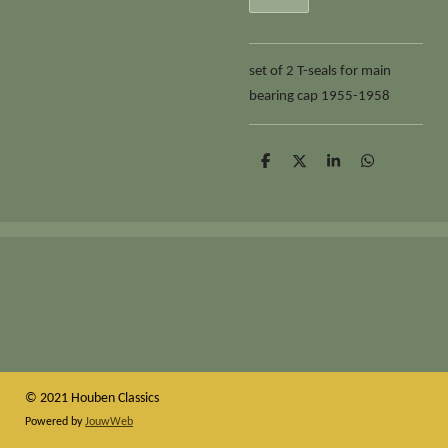
set of 2 T-seals for main
bearing cap 1955-1958
D
D
S
D
e
e
h
e
l
e
a
l
e
l
r
e
n
e
n
© 2021 Houben Classics
Powered by
JouwWeb