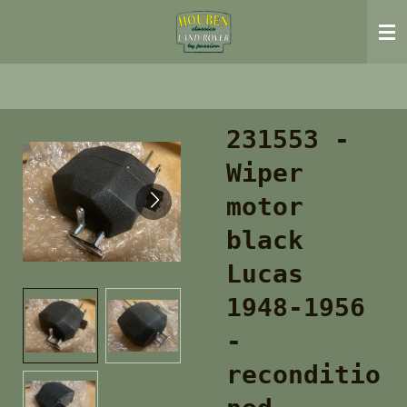
Ga
direct
naar
de
hoofdinhoud
231553 -
Wiper
motor
black
Lucas
1948-1956
-
reconditio