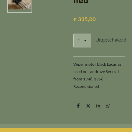
ned
€ 335,00
Uitgeschakeld
Wiper motor black Lucas as
used on Landrove Series 1
from 1948-1956.
Reconditioned
D
D
S
D
e
e
h
e
l
e
a
l
e
l
r
e
n
e
n