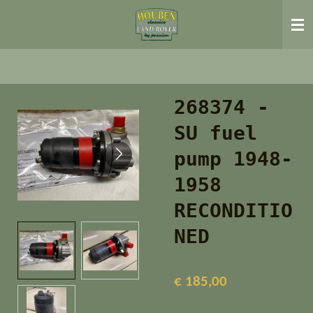
Ga
direct
naar
de
hoofdinhoud
268374 -
SU fuel
pump 1948-
1958
RECONDITIO
NED
€ 185,00