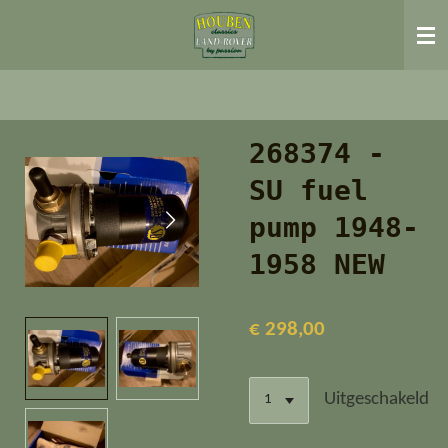
Ga
direct
naar
de
hoofdinhoud
268374 -
SU fuel
pump 1948-
1958 NEW
€ 298,00
Uitgeschakeld