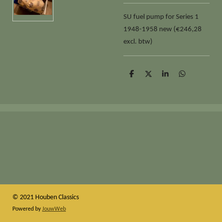
SU fuel pump for Series 1
1948-1958 new (€246,28
excl. btw)
D
D
S
D
e
e
h
e
l
e
a
l
e
l
r
e
n
e
n
© 2021 Houben Classics
Powered by
JouwWeb